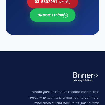
חייגו 03-5602991
שלחו וואטסאפ
ברינר חותמות מתמחה בייצור, ייבוא ושיווק חותמות
ופתרונות סימון מכל הסוגים למגוון מגזרים — מכשירי
סימון והטבעה, דיו תעשייתי ומכשור חיתום ייחודי.